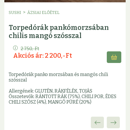
>
SUSHI
ÁZSIAI ELŐÉTEL
Torpedórák pankómorzsában
chilis mangó szósszal
2 750,-Ft
Akciós ár: 2 200,-Ft
Torpedórák panko morzsában és mangós chili
szósszal
Allergének: GLUTÉN, RÁKFÉLÉK, TOJÁS
Összetevők: RÁNTOTT RÁK (75%), CHILI POR, ÉDES
CHILI SZÓSZ (4%), MANGÓ PÜRÉ (20%)