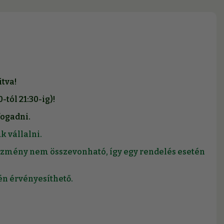
itva!
tól 21:30-ig)!
fogadni.
k vállalni.
ezmény nem összevonható, így egy rendelés esetén
én érvényesíthető.