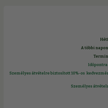
Hétf
A többi napon
Terminá
Időpontra 
Személyes átvételre biztosított 10%-os kedvezmé
Személyes átvétel