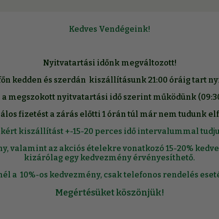
Kedves Vendégeink!
Nyitva
tartási időnk megváltozott!
őn kedden és szerdán kiszállításunk 21:00 óráig tart ny
 a megszokott nyitvatartási idő szerint működünk (09:30-
los fizetést a zárás előtti 1 órán túl már nem tudunk el
kért kiszállítást +-15-20 perces idő intervalummal tudju
ny, valamint az akciós ételekre vonatkozó 15-20% kedv
kizárólag egy kedvezmény érvényesíthető.
nél a 10%-os kedvezmény, csak telefonos rendelés eset
Megértésüket köszönjük!