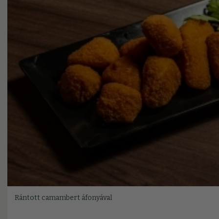
Rántott camambert áfonyával