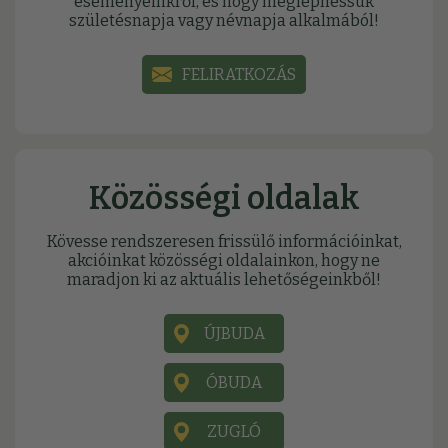
eseményeinkről, és hogy meglephessük
születésnapja vagy névnapja alkalmából!
FELIRATKOZÁS
Közösségi oldalak
Kövesse rendszeresen frissülő információinkat,
akcióinkat közösségi oldalainkon, hogy ne
maradjon ki az aktuális lehetőségeinkből!
ÚJBUDA
ÓBUDA
ZUGLÓ