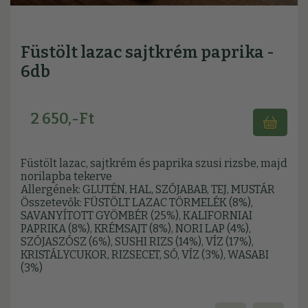
Füstölt lazac sajtkrém paprika -
6db
2 650,-Ft
Füstölt lazac, sajtkrém és paprika szusi rizsbe, majd
norilapba tekerve
Allergének: GLUTÉN, HAL, SZÓJABAB, TEJ, MUSTÁR
Összetevők: FÜSTÖLT LAZAC TÖRMELÉK (8%),
SAVANYÍTOTT GYÖMBÉR (25%), KALIFORNIAI
PAPRIKA (8%), KRÉMSAJT (8%), NORI LAP (4%),
SZÓJASZÓSZ (6%), SUSHI RIZS (14%), VÍZ (17%),
KRISTÁLYCUKOR, RIZSECET, SÓ, VÍZ (3%), WASABI
(3%)