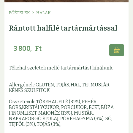
>
FŐÉTELEK
HALAK
Rántott halfilé tartármártással
3 800,-Ft
Tőkehal szeletek mellé tartármártást kínálunk.
Allergének: GLUTÉN, TOJÁS, HAL, TEJ, MUSTÁR,
KÉNES SZULFITOK
Összetevok: TŐKEHAL FILÉ (31%), FEHÉR
BORS,KRISTÁLYCUKOR, PORCUKOR, ECET, BÚZA
FINOMLISZT, MAJONÉZ (13%), MUSTÁR,
NAPRAFORGÓ ÉTOLAJ, PÓRÉHAGYMA (3%), SÓ,
TEJFÖL (3%), TOJÁS (3%),