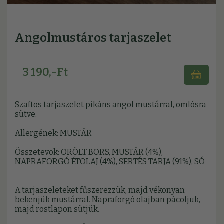
Angolmustáros tarjaszelet
3 190,-Ft
Szaftos tarjaszelet pikáns angol mustárral, omlósra
sütve.
Allergének: MUSTÁR
Összetevok: ORÖLT BORS, MUSTÁR (4%),
NAPRAFORGÓ ÉTOLAJ (4%), SERTÉS TARJA (91%), SÓ
A tarjaszeleteket fűszerezzük, majd vékonyan
bekenjük mustárral. Napraforgó olajban pácoljuk,
majd rostlapon sütjük.