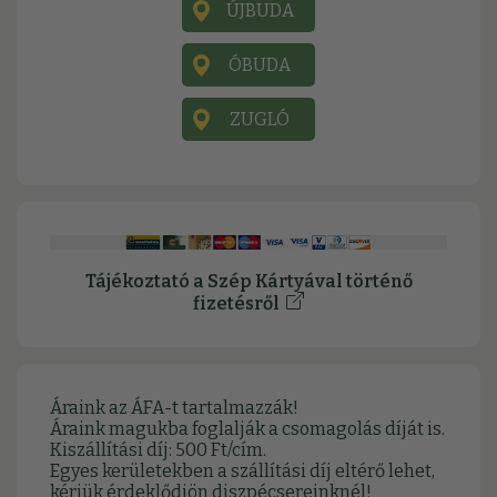
ÚJBUDA
ÓBUDA
ZUGLÓ
Tájékoztató a Szép Kártyával történő
fizetésről
Áraink az ÁFA-t tartalmazzák!
Áraink magukba foglalják a csomagolás díját is.
Kiszállítási díj: 500 Ft/cím.
Egyes kerületekben a szállítási díj eltérő lehet,
kérjük érdeklődjön diszpécsereinknél!