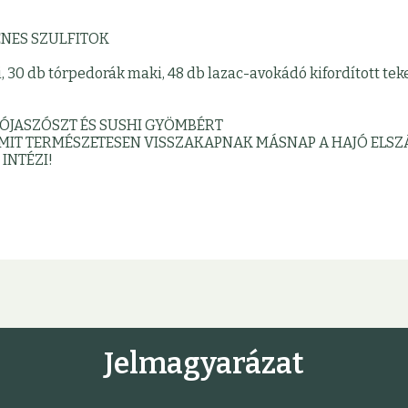
KÉNES SZULFITOK
 30 db tórpedorák maki, 48 db lazac-avokádó kifordított teker
ÓJASZÓSZT ÉS SUSHI GYÖMBÉRT
AMIT TERMÉSZETESEN VISSZAKAPNAK MÁSNAP A HAJÓ ELSZ
INTÉZI!
Jelmagyarázat