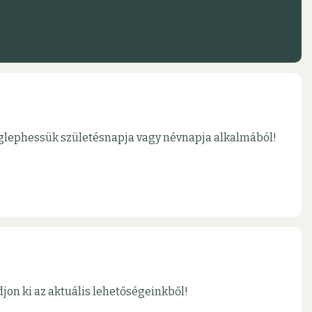
meglephessük születésnapja vagy névnapja alkalmából!
jon ki az aktuális lehetőségeinkből!