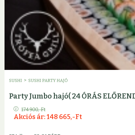
>
SUSHI
SUSHI PARTY HAJÓ
Party Jumbo hajó( 24 ÓRÁS ELŐRE
174 900,-Ft
Akciós ár: 148 665,-Ft