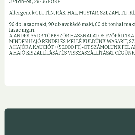
374 db-os , 28-36 FŐRE
Allergének:GLUTÉN, RÁK, HAL, MUSTÁR, SZEZÁM, TEJ, 
96 db lazac maki, 90 db avokádó maki, 60 db tonhal maki,
lazac nigiri.
AJÁNDÉK 36 DB TÖBBSZÖR HASZNÁLATOS EVŐPÁLCIKA
MINDEN HAJÓ RENDELÉS MELLÉ KÜLDÜNK WASABIT, SZ
A HAJÓRA KAUCIÓT +(50.000 FT)-OT SZÁMOLUNK FEL 
A HAJÓ KISZÁLLÍTÁSÁT ÉS VISSZASZÁLLÍTÁSÁT CÉGÜNK 