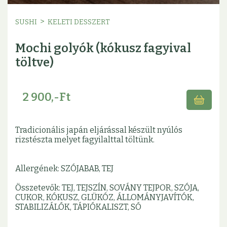
>
SUSHI
KELETI DESSZERT
Mochi golyók (kókusz fagyival
töltve)
2 900,-Ft
Tradicionális japán eljárással készült nyúlós
rizstészta melyet fagyilalttal töltünk.
Allergének: SZÓJABAB, TEJ
Összetevők: TEJ, TEJSZÍN, SOVÁNY TEJPOR, SZÓJA,
CUKOR, KÓKUSZ, GLÜKÓZ, ÁLLOMÁNYJAVÍTÓK,
STABILIZÁLÓK, TÁPIÓKALISZT, SÓ