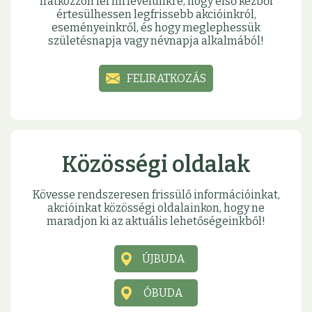
Iratkozzon fel hírlevelünkre, hogy első kézből
értesülhessen legfrissebb akcióinkról,
eseményeinkről, és hogy meglephessük
születésnapja vagy névnapja alkalmából!
FELIRATKOZÁS
Közösségi oldalak
Kövesse rendszeresen frissülő információinkat,
akcióinkat közösségi oldalainkon, hogy ne
maradjon ki az aktuális lehetőségeinkből!
ÚJBUDA
ÓBUDA