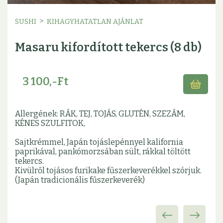
>
SUSHI
KIHAGYHATATLAN AJÁNLAT
Masaru kifordított tekercs (8 db)
3 100,-Ft
Allergének: RÁK, TEJ, TOJÁS, GLUTÉN, SZEZÁM,
KÉNES SZULFITOK,
Sajtkrémmel, Japán tojáslepénnyel kalifornia
paprikával, pankómorzsában sült, rákkal töltött
tekercs.
Kivülről tojásos furikake fűszerkeverékkel szórjuk.
(Japán tradicionális fűszerkeverék)