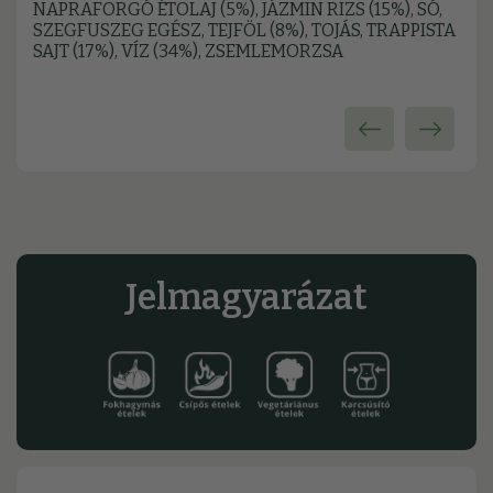
NAPRAFORGÓ ÉTOLAJ (5%), JÁZMIN RIZS (15%), SÓ,
SZEGFUSZEG EGÉSZ, TEJFÖL (8%), TOJÁS, TRAPPISTA
SAJT (17%), VÍZ (34%), ZSEMLEMORZSA
Jelmagyarázat