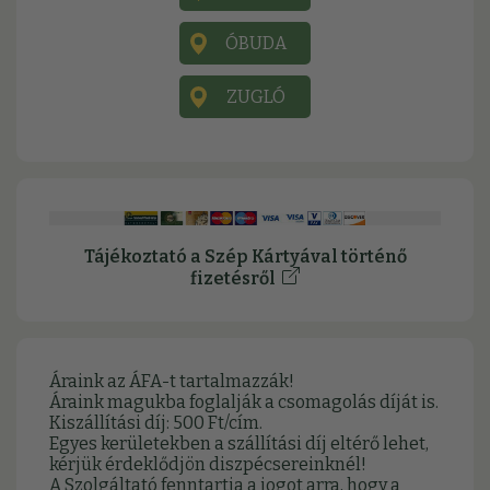
ÓBUDA
ZUGLÓ
Tájékoztató a Szép Kártyával történő
fizetésről
Áraink az ÁFA-t tartalmazzák!
Áraink magukba foglalják a csomagolás díját is.
Kiszállítási díj: 500 Ft/cím.
Egyes kerületekben a szállítási díj eltérő lehet,
kérjük érdeklődjön diszpécsereinknél!
A Szolgáltató fenntartja a jogot arra, hogy a