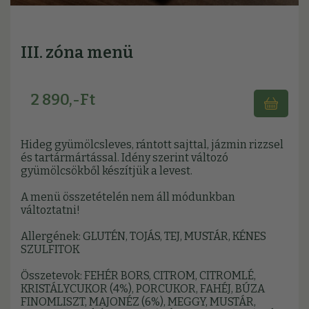
III. zóna menü
2 890,-Ft
Hideg gyümölcsleves, rántott sajttal, jázmin rizzsel
és tartármártással. Idény szerint változó
gyümölcsökből készítjük a levest.
A menü összetételén nem áll módunkban
változtatni!
Allergének: GLUTÉN, TOJÁS, TEJ, MUSTÁR, KÉNES
SZULFITOK
Összetevok: FEHÉR BORS, CITROM, CITROMLÉ,
KRISTÁLYCUKOR (4%), PORCUKOR, FAHÉJ, BÚZA
FINOMLISZT, MAJONÉZ (6%), MEGGY, MUSTÁR,