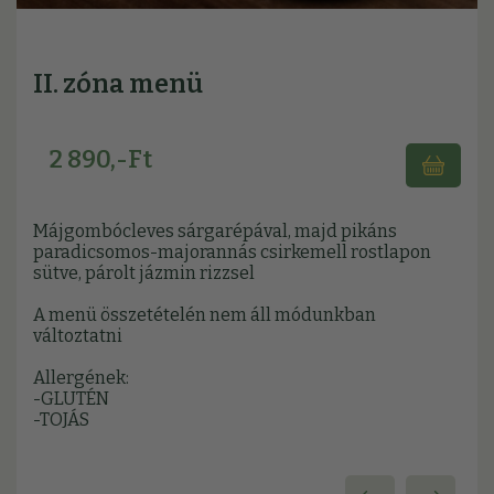
II. zóna menü
2 890,-Ft
Májgombócleves sárgarépával, majd pikáns
paradicsomos-majorannás csirkemell rostlapon
sütve, párolt jázmin rizzsel
A menü összetételén nem áll módunkban
változtatni
Allergének:
-GLUTÉN
-TOJÁS