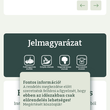
Jelmagyarázat
Fontos információ!
A rendelés megkezdése előtt
Hírlevél feliratkozás
szeretnénk felhívni a figyelmét, hogy
ebben az időszakban csak
előrendelés lehetséges!
Iratkozzon fel hírlevelünkre, hogy első kézből
Megértését köszönjük!
értesülhessen legfrissebb akcióinkról,