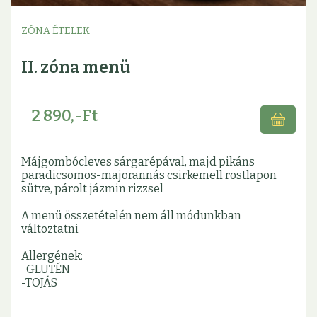
ZÓNA ÉTELEK
II. zóna menü
2 890,-Ft
Májgombócleves sárgarépával, majd pikáns
paradicsomos-majorannás csirkemell rostlapon
sütve, párolt jázmin rizzsel
A menü összetételén nem áll módunkban
változtatni
Allergének:
-GLUTÉN
-TOJÁS