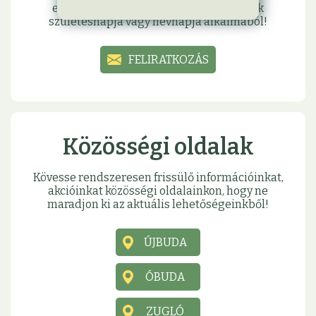
eseményeinkről, és hogy meglephessük
születésnapja vagy névnapja alkalmából!
FELIRATKOZÁS
Közösségi oldalak
Kövesse rendszeresen frissülő információinkat,
akcióinkat közösségi oldalainkon, hogy ne
maradjon ki az aktuális lehetőségeinkből!
ÚJBUDA
ÓBUDA
ZUGLÓ