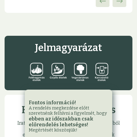
Jelmagyarázat
Fontos információ!
Hírlevél feliratkozás
A rendelés megkezdése előtt
szeretnénk felhívni a figyelmét, hogy
ebben az időszakban csak
Iratkozzon fel hírlevelünkre, hogy első kézből
előrendelés lehetséges!
értesülhessen legfrissebb akcióinkról,
Megértését köszönjük!
eseményeinkről, és hogy meglephessük