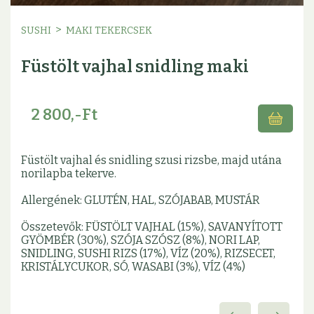
>
SUSHI
MAKI TEKERCSEK
Füstölt vajhal snidling maki
2 800,-Ft
Füstölt vajhal és snidling szusi rizsbe, majd utána
norilapba tekerve.
Allergének: GLUTÉN, HAL, SZÓJABAB, MUSTÁR
Összetevők: FÜSTÖLT VAJHAL (15%), SAVANYÍTOTT
GYÖMBÉR (30%), SZÓJA SZÓSZ (8%), NORI LAP,
SNIDLING, SUSHI RIZS (17%), VÍZ (20%), RIZSECET,
KRISTÁLYCUKOR, SÓ, WASABI (3%), VÍZ (4%)