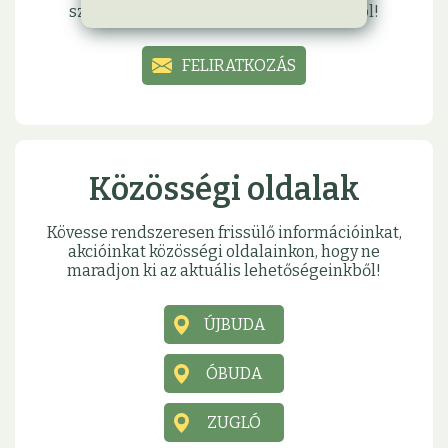
születésnapja vagy névnapja alkalmából!
FELIRATKOZÁS
Közösségi oldalak
Kövesse rendszeresen frissülő információinkat,
akcióinkat közösségi oldalainkon, hogy ne
maradjon ki az aktuális lehetőségeinkből!
ÚJBUDA
ÓBUDA
ZUGLÓ