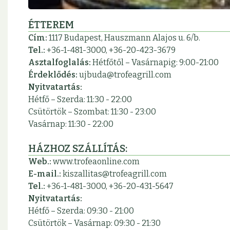
ÉTTEREM
Cím:
1117 Budapest, Hauszmann Alajos u. 6/b.
Tel.:
+36-1-481-3000, +36-20-423-3679
Asztalfoglalás:
Hétfőtől – Vasárnapig: 9:00-21:00
Érdeklődés:
ujbuda@trofeagrill.com
Nyitvatartás:
Hétfő – Szerda: 11:30 - 22:00
Csütörtök – Szombat: 11:30 - 23:00
Vasárnap: 11:30 - 22:00
HÁZHOZ SZÁLLÍTÁS:
Web.:
www.trofeaonline.com
E-mail.:
kiszallitas@trofeagrill.com
Tel.:
+36-1-481-3000, +36-20-431-5647
Nyitvatartás:
Hétfő – Szerda: 09:30 - 21:00
Csütörtök – Vasárnap: 09:30 - 21:30