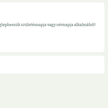
meglephessük születésnapja vagy névnapja alkalmából!
jon ki az aktuális lehetőségeinkből!