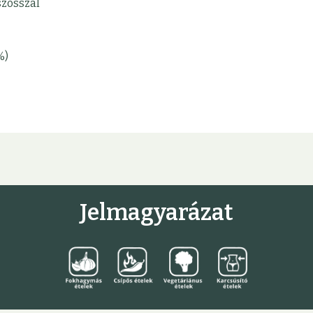
szósszal
%)
Jelmagyarázat