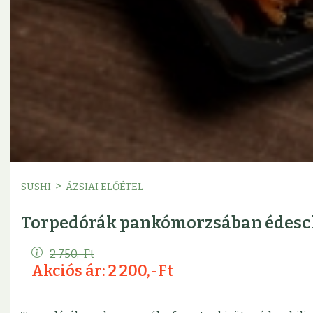
>
SUSHI
ÁZSIAI ELŐÉTEL
Torpedórák pankómorzsában édesch
2 750,-Ft
Akciós ár: 2 200,-Ft