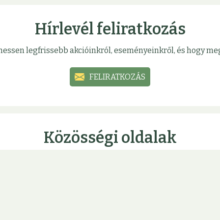
Hírlevél feliratkozás
sülhessen legfrissebb akcióinkról, eseményeinkről, és hogy 
FELIRATKOZÁS
Közösségi oldalak
mációinkat, akcióinkat közösségi oldalainkon, hogy ne marad
ÚJBUDA
ÓBUDA