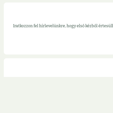
Iratkozzon fel hírlevelünkre, hogy első kézből érte
Kövesse rendszeresen frissülő infor