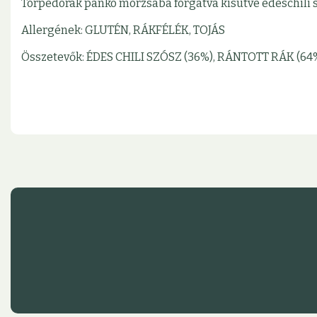
Torpedórák panko morzsába forgatva kisütve édeschili 
Allergének: GLUTÉN, RÁKFÉLÉK, TOJÁS
Összetevők: ÉDES CHILI SZÓSZ (36%), RÁNTOTT RÁK (64