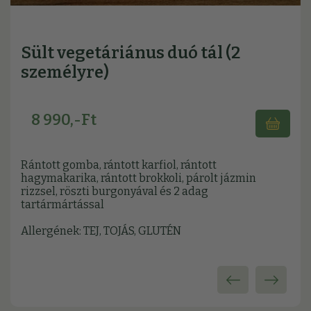
Sült vegetáriánus duó tál (2
személyre)
8 990,-Ft
Rántott gomba, rántott karfiol, rántott
hagymakarika, rántott brokkoli, párolt jázmin
rizzsel, röszti burgonyával és 2 adag
tartármártással
Allergének: TEJ, TOJÁS, GLUTÉN