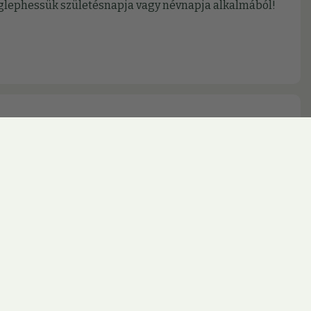
meglephessük születésnapja vagy névnapja alkalmából!
jon ki az aktuális lehetőségeinkből!