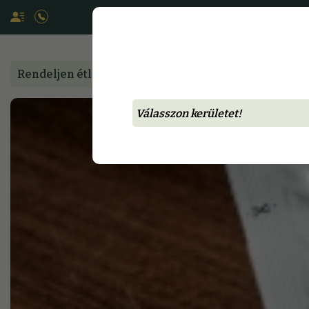
Rendeljen étlapunkról