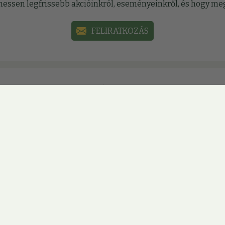
sülhessen legfrissebb akcióinkról, eseményeinkről, és hogy 
FELIRATKOZÁS
Közösségi oldalak
mációinkat, akcióinkat közösségi oldalainkon, hogy ne marad
ÚJBUDA
ÓBUDA
ZUGLÓ