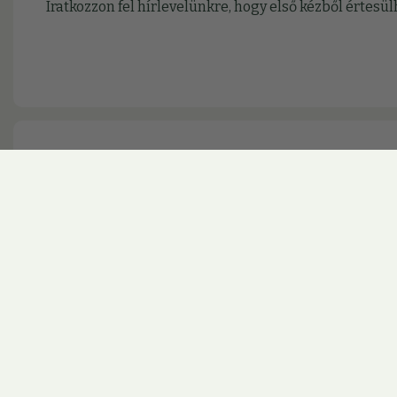
Iratkozzon fel hírlevelünkre, hogy első kézből érte
Kövesse rendszeresen frissülő infor