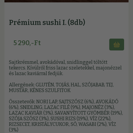
Prémium sushi I. (8db)
5 290,-Ft
Sajtkrémmel, avokádóval, snidlinggel töltött
tekercs. Kívülről friss lazac szeletekkel, majonézzel
és lazac kaviárral fedjük.
Allergének: GLUTÉN, TOJÁS, HAL, SZÓJABAB, TEJ,
MUSTÁR, KÉNES SZULFITOK
Összetevők: NORI LAP, SAJTSZÓSZ (6%), AVOKÁDÓ
(6%), SNIDLING, LAZAC FILÉ (9%), MAJONÉZ (3%),
LAZAC KAVIÁR (3%), SAVANYÍTOTT GYÖMBÉR (19%),
SZÓJA SZÓSZ (3%), SUSHI RIZS (19%), VÍZ (22%),
RIZSECET, KRISTÁLYCUKOR, SÓ, WASABI (2%), VÍZ
(3%)