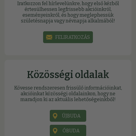
Iratkozzon fel hírlevelünkre, hogy első kézből
értesülhessen legfrissebb akcióinkról,
eseményeinkről, és hogy meglephessük
születésnapja vagy névnapja alkalmából!
FELIRATKOZÁS
Közösségi oldalak
Kövesse rendszeresen frissülő információinkat,
akcióinkat közösségi oldalainkon, hogy ne
maradjon ki az aktuális lehetőségeinkből!
ÚJBUDA
ÓBUDA