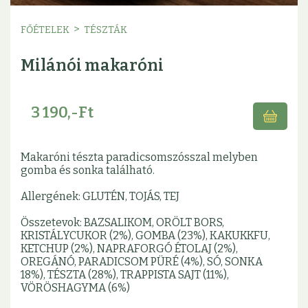
>
FŐÉTELEK
TÉSZTÁK
Milánói makaróni
3 190,-Ft
Makaróni tészta paradicsomszósszal melyben
gomba és sonka található.
Allergének: GLUTÉN, TOJÁS, TEJ
Összetevok: BAZSALIKOM, ORÖLT BORS,
KRISTÁLYCUKOR (2%), GOMBA (23%), KAKUKKFU,
KETCHUP (2%), NAPRAFORGÓ ÉTOLAJ (2%),
OREGÁNÓ, PARADICSOM PÜRÉ (4%), SÓ, SONKA
18%), TÉSZTA (28%), TRAPPISTA SAJT (11%),
VÖRÖSHAGYMA (6%)