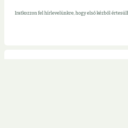
Iratkozzon fel hírlevelünkre, hogy első kézből érte
Kövesse rendszeresen frissülő infor