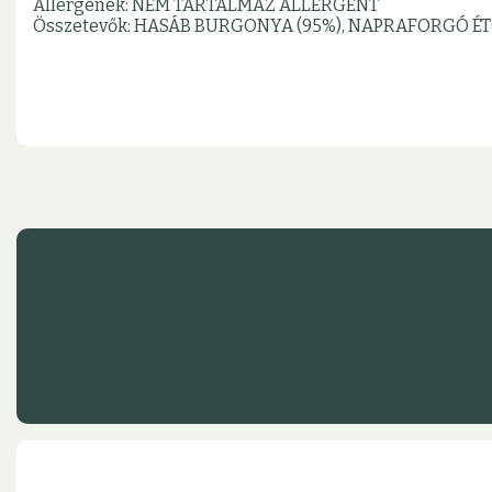
Allergének: NEM TARTALMAZ ALLERGÉNT
Összetevők: HASÁB BURGONYA (95%), NAPRAFORGÓ ÉT