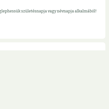
meglephessük születésnapja vagy névnapja alkalmából!
jon ki az aktuális lehetőségeinkből!