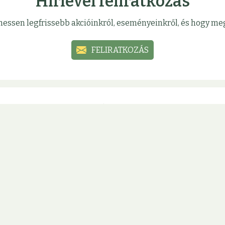
Hírlevél feliratkozás
sülhessen legfrissebb akcióinkról, eseményeinkről, és hogy 
FELIRATKOZÁS
Közösségi oldalak
mációinkat, akcióinkat közösségi oldalainkon, hogy ne marad
ÚJBUDA
ÓBUDA
ZUGLÓ