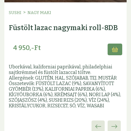
>
SUSHI
NAGY MAKI
Füstölt lazac nagymaki roll-8DB
4 950,-Ft
Uborkával, kaliforniai paprikával, philadelphiai
sajtkrémmel és füstölt lazaccal töltve.
Allergének: GLUTÉN, HAL, SZÓJABAB, TEJ, MUSTÁR
Összetevők: FÜSTÖLT LAZAC (9%), SAVANYÍTOTT
GYÖMBÉR (13%), KALIFORNIAI PAPRIKA (6%),
KÍGYÓUBORKA (6%), KRÉMSAJT (6%), NORI LAP (4%),
SZÓJASZÓSZ (4%), SUSHI RIZS (20%), VÍZ (24%),
KRISTÁLYCUKOR, RIZSECET, SÓ, VÍZ, WASABI