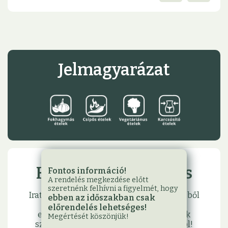
Jelmagyarázat
Hírlevél feliratkozás
Fontos információ!
A rendelés megkezdése előtt
szeretnénk felhívni a figyelmét, hogy
Iratkozzon fel hírlevelünkre, hogy első kézből
ebben az időszakban csak
értesülhessen legfrissebb akcióinkról,
előrendelés lehetséges!
eseményeinkről, és hogy meglephessük
Megértését köszönjük!
születésnapja vagy névnapja alkalmából!