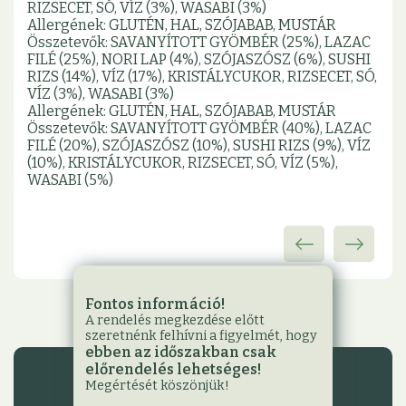
RIZSECET, SÓ, VÍZ (3%), WASABI (3%)
Allergének: GLUTÉN, HAL, SZÓJABAB, MUSTÁR
Összetevők: SAVANYÍTOTT GYÖMBÉR (25%), LAZAC
FILÉ (25%), NORI LAP (4%), SZÓJASZÓSZ (6%), SUSHI
RIZS (14%), VÍZ (17%), KRISTÁLYCUKOR, RIZSECET, SÓ,
VÍZ (3%), WASABI (3%)
Allergének: GLUTÉN, HAL, SZÓJABAB, MUSTÁR
Összetevők: SAVANYÍTOTT GYÖMBÉR (40%), LAZAC
FILÉ (20%), SZÓJASZÓSZ (10%), SUSHI RIZS (9%), VÍZ
(10%), KRISTÁLYCUKOR, RIZSECET, SÓ, VÍZ (5%),
WASABI (5%)
Fontos információ!
A rendelés megkezdése előtt
szeretnénk felhívni a figyelmét, hogy
ebben az időszakban csak
előrendelés lehetséges!
Jelmagyarázat
Megértését köszönjük!