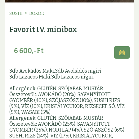
>
SUSHI
BOXOK
Favorit IV. minibox
6 600,-Ft
3db Avokádós Maki,3db Avokádós nigiri
3db Lazacos Maki,3db Lazacos nigiri
Allergének: GLUTÉN, SZÓJABAB, MUSTÁR
Összetevők: AVOKÁDÓ (20%), SAVANYÍTOTT
GYÖMBÉR (40%), SZÓJASZÓSZ (10%), SUSHI RIZS
(9%), VÍZ (10%), KRISTÁLYCUKOR, RIZSECET, SÓ, VÍZ
(5%), WASABI (5%)
Allergének: GLUTÉN, SZÓJABAB, MUSTÁR
Összetevők: AVOKÁDÓ (25%), SAVANYÍTOTT
GYÖMBÉR (25%), NORI LAP (4%), SZÓJASZÓSZ (6%),
SUSHI RIZS (14%), VÍZ (17%), KRISTÁLYCUKOR,