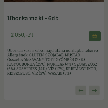
Uborka maki - 6db
2 050,-Ft
Uborka szusi rizsbe, majd utána norilapba tekerve.
Allergének: GLUTÉN, SZÓJABAB, MUSTÁR
Összetevők: SAVANYÍTOTT GYÖMBÉR (25%),
KÍGYÓUBORKA (25%), NORI LAP (4%), SZÓJASZÓSZ
(6%), SUSHI RIZS (14%), VÍZ (17%), KRISTÁLYCUKOR,
RIZSECET, SÓ, VÍZ (3%), WASABI (3%)