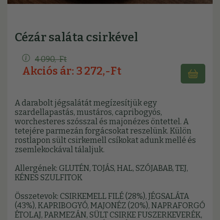
Cézár saláta csirkével
4 090,-Ft
Akciós ár: 3 272,-Ft
A darabolt jégsalátát megízesítjük egy
szardellapastás, mustáros, capribogyós,
worchesteres szósszal és majonézes öntettel. A
tetejére parmezán forgácsokat reszelünk. Külön
rostlapon sült csirkemell csíkokat adunk mellé és
zsemlekockával tálaljuk.
Allergének: GLUTÉN, TOJÁS, HAL, SZÓJABAB, TEJ,
KÉNES SZULFITOK
Összetevok: CSIRKEMELL FILÉ (28%), JÉGSALÁTA
(43%), KAPRIBOGYÓ, MAJONÉZ (20%), NAPRAFORGÓ
ÉTOLAJ, PARMEZÁN, SÜLT CSIRKE FUSZERKEVERÉK,