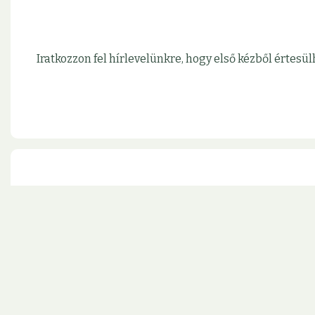
Iratkozzon fel hírlevelünkre, hogy első kézből érte
Kövesse rendszeresen frissülő infor