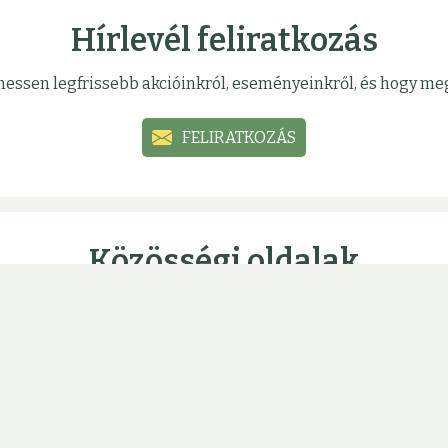
Hírlevél feliratkozás
sülhessen legfrissebb akcióinkról, eseményeinkről, és hogy 
FELIRATKOZÁS
Közösségi oldalak
mációinkat, akcióinkat közösségi oldalainkon, hogy ne marad
ÚJBUDA
ÓBUDA