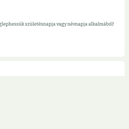
meglephessük születésnapja vagy névnapja alkalmából!
jon ki az aktuális lehetőségeinkből!