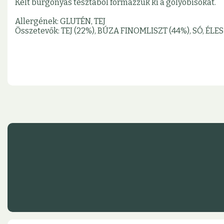
Kelt burgonyás tésztából formázzuk ki a golyóbisokat.
Allergének: GLUTÉN, TEJ
Összetevők: TEJ (22%), BÚZA FINOMLISZT (44%), SÓ, É