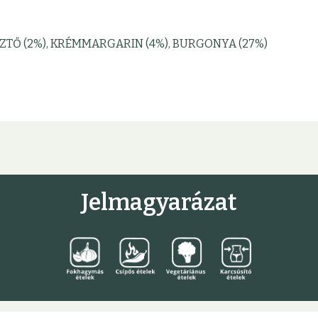
LESZTŐ (2%), KRÉMMARGARIN (4%), BURGONYA (27%)
Jelmagyarázat