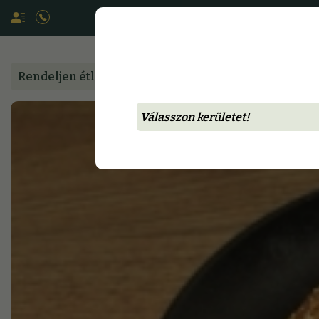
Rendeljen étlapunkról