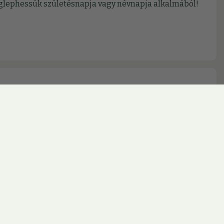
meglephessük születésnapja vagy névnapja alkalmából!
jon ki az aktuális lehetőségeinkből!