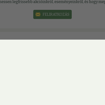
sülhessen legfrissebb akcióinkról, eseményeinkről, és hogy 
FELIRATKOZÁS
Közösségi oldalak
mációinkat, akcióinkat közösségi oldalainkon, hogy ne marad
ÚJBUDA
ÓBUDA
ZUGLÓ