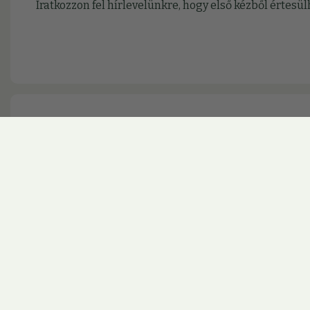
Iratkozzon fel hírlevelünkre, hogy első kézből érte
Kövesse rendszeresen frissülő infor